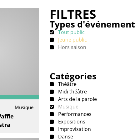
FILTRES
Types d'événement
Tout public
Jeune public
Hors saison
Catégories
Théâtre
Midi théâtre
Arts de la parole
Musique
Musique
Performances
affle
Expositions
stra
Improvisation
Danse