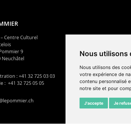
OMMIER
– Centre Culturel
elois
 Pommier 9
Nous utilisons
 Neuchâtel
Nous utilisons des cook
votre expérience de na
ration : +41 32 725 03 03
contenu personnalisé et
rie : +41 32 725 05 05
notre site et pour com
t@lepommier.ch
J'accepte
Je refus