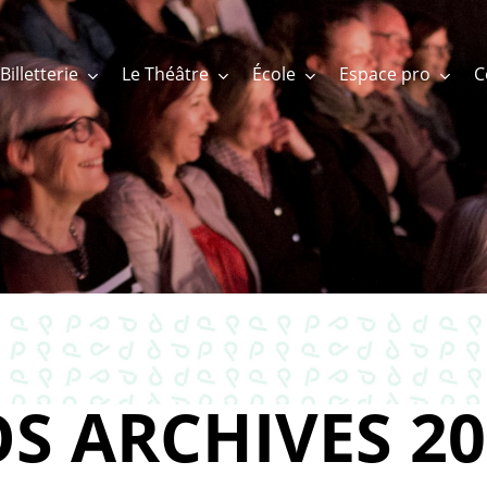
Billetterie
Le Théâtre
École
Espace pro
S ARCHIVES 20