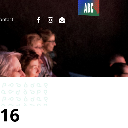
Du côté
de l’ABC
facebook
instagram
email
Contact
16